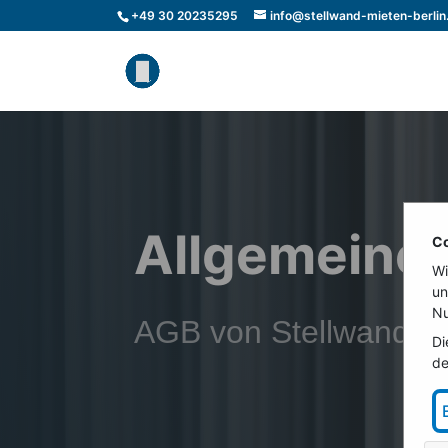
+49 30 20235295
info@stellwand-mieten-berlin
Allgemeine
Co
Wi
un
Nu
AGB von Stellwand-mi
Di
de