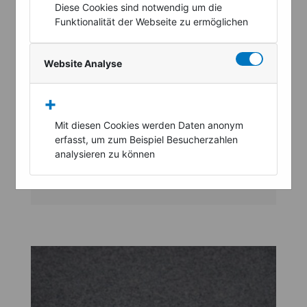
Diese Cookies sind notwendig um die
Funktionalität der Webseite zu ermöglichen
Moderationskoffer
online mieten
Website Analyse
Moderatorenkoffer leihen
+
Der Klassiker für Seminar, Kongress und Workshop.
Mit diesen Cookies werden Daten anonym
erfasst, um zum Beispiel Besucherzahlen
MODERATIONSKOFFER
analysieren zu können
ANFRAGEN