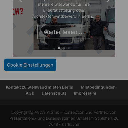
mehrere Stellwände für Ihre
Bilderausstellung oder
Architektenwettbewerb in Berlin...
weiter lesen ...
Cookie Einstellungen
Kontakt zu Stellwand mieten Berlin
Mietbedingungen
AGB
Datenschutz
Impressum
copyright@ AVDATA GmbH Konzeption und Vertrieb von
Präsentations- und Datensystemen GmbH Im Schlehert 20
76187 Karlsruhe